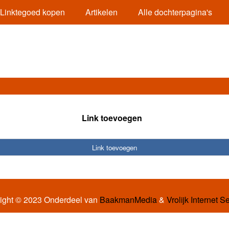
Linktegoed kopen
Artikelen
Alle dochterpagina's
Link toevoegen
Link toevoegen
ight © 2023 Onderdeel van
BaakmanMedia
&
Vrolijk Internet S